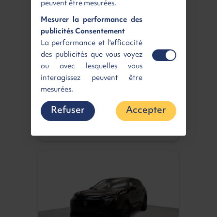
peuvent être mesurées.
Mesurer la performance des
PEUGEOT 308
publicités Consentement
La performance et l'efficacité
Allure + Caméra 360
des publicités que vous voyez
Blue HDI 130 ch S&S EAT8
Diesel | Neuf | Automatique
ou avec lesquelles vous
408 €
/ mois
TTC
interagissez peuvent être
mesurées.
Disponible
Voir
Refuser
Accepter