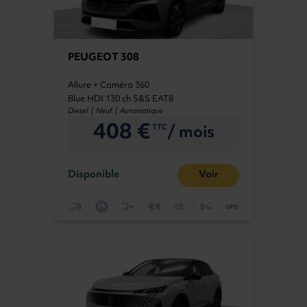
sur la qualité de fabrication. Vous trouverez
parmi nos offres une voiture Peugeot qui
correspond à vos exigences en termes de
taille, de performances, de consommation ou
PEUGEOT 308
encore de prix.
Allure + Caméra 360
Blue HDI 130 ch S&S EAT8
Diesel | Neuf | Automatique
408 €
/ mois
TTC
Disponible
Voir