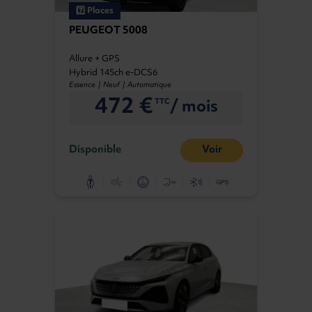
7️⃣ Places
PEUGEOT 5008
Allure + GPS
Hybrid 145ch e-DCS6
Essence | Neuf | Automatique
472 €
/ mois
TTC
Disponible
Voir