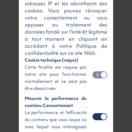
adresses IP et les identifiants des
7️⃣ Places
cookies. Vous pouvez révoquer
PEUGEOT 5008
votre consentement ou vous
opposer au traitement des
Allure + GPS
données fondé sur l'intérêt légitime
Hybrid 145ch e-DCS6
à tout moment en cliquant en
Essence | Neuf | Automatique
477 €
accédant à notre Politique de
/ mois
TTC
confidentialité sur ce site Web.
Cookie technique (requis)
Cette finalité est requise par
Disponible
Voir
notre site pour fonctionner
normalement et ne peut pas
être désactivée.
Mesurer la performance du
contenu Consentement
La performance et l'efficacité
du contenu que vous voyez ou
avec lequel vous interagissez