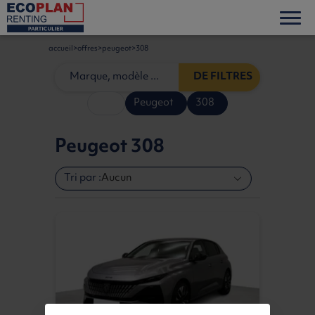
accueil
offres
peugeot
308
DE FILTRES
Peugeot
308
Peugeot 308
Tri par :
Aucun