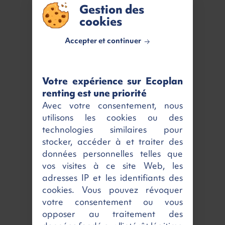
Gestion des
PEUGEOT 308
cookies
Allure + Caméra 360
Accepter et continuer
Blue HDI 130 ch S&S EAT8
Diesel | Neuf | Automatique
408 €
/ mois
TTC
Votre expérience sur Ecoplan
renting est une priorité
Disponible
Voir
Avec votre consentement, nous
utilisons les cookies ou des
technologies similaires pour
stocker, accéder à et traiter des
données personnelles telles que
vos visites à ce site Web, les
adresses IP et les identifiants des
cookies. Vous pouvez révoquer
votre consentement ou vous
opposer au traitement des