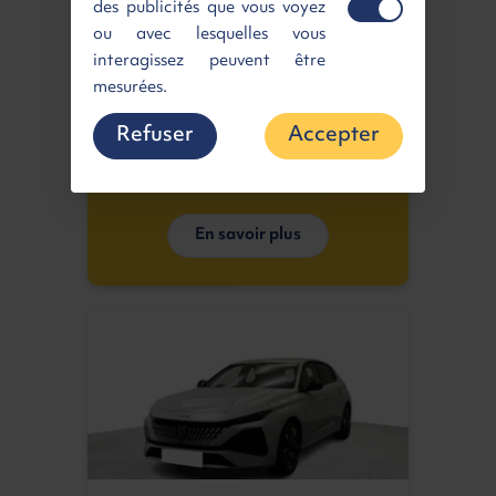
des publicités que vous voyez
ou avec lesquelles vous
interagissez peuvent être
mesurées.
Refuser
Accepter
En savoir plus