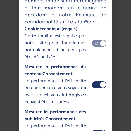
données fondé sur l'intérêt légitime
à tout moment en cliquant en
PEUGEOT 308
accédant à notre Politique de
Allure + Caméra 360
confidentialité sur ce site Web.
Blue HDI 130 ch S&S EAT8
Cookie technique (requis)
Diesel | Neuf | Automatique
408 €
Cette finalité est requise par
/ mois
TTC
notre site pour fonctionner
normalement et ne peut pas
être désactivée.
Disponible
Voir
Mesurer la performance du
contenu Consentement
La performance et l'efficacité
du contenu que vous voyez ou
avec lequel vous interagissez
peuvent être mesurées.
Mesurer la performance des
publicités Consentement
La performance et l'efficacité