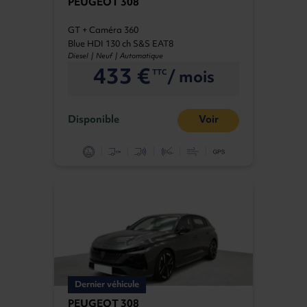
PEUGEOT 308
GT + Caméra 360
Blue HDI 130 ch S&S EAT8
Diesel | Neuf | Automatique
433 €
/ mois
TTC
Disponible
Voir
Dernier véhicule
PEUGEOT 308