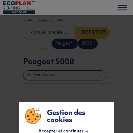
accueil
offres
peugeot
5008
DE FILTRES
Peugeot
5008
Peugeot 5008
Tri par :
Aucun
Gestion des
cookies
Accepter et continuer