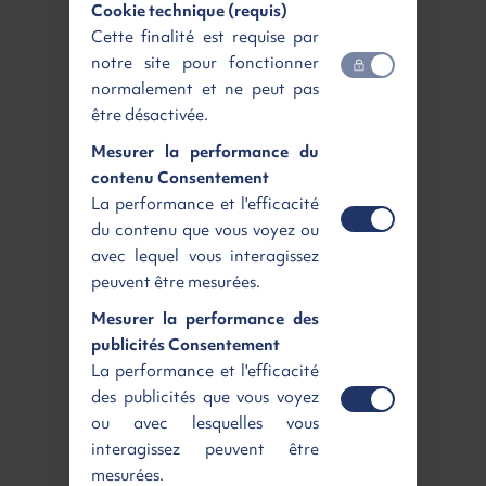
Cookie technique (requis)
PEUGEOT 5008
Cette finalité est requise par
notre site pour fonctionner
Allure + GPS
normalement et ne peut pas
Hybrid 145ch e-DCS6
être désactivée.
Essence | Neuf | Automatique
472 €
/ mois
TTC
Mesurer la performance du
contenu Consentement
La performance et l'efficacité
Disponible
Voir
du contenu que vous voyez ou
avec lequel vous interagissez
peuvent être mesurées.
Mesurer la performance des
publicités Consentement
La performance et l'efficacité
des publicités que vous voyez
ou avec lesquelles vous
interagissez peuvent être
mesurées.