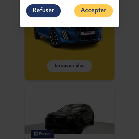
Refuser
Accepter
En savoir plus
7️⃣ Places