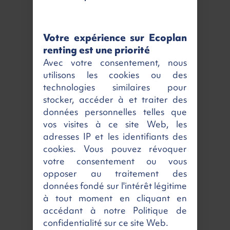
7️⃣ Places
PEUGEOT 5008
Votre expérience sur Ecoplan
Allure + GPS
renting est une priorité
Hybrid 145ch e-DCS6
Essence | Neuf | Automatique
Avec votre consentement, nous
477 €
/ mois
TTC
utilisons les cookies ou des
technologies similaires pour
stocker, accéder à et traiter des
Disponible
Voir
données personnelles telles que
vos visites à ce site Web, les
adresses IP et les identifiants des
cookies. Vous pouvez révoquer
votre consentement ou vous
opposer au traitement des
données fondé sur l'intérêt légitime
à tout moment en cliquant en
accédant à notre Politique de
confidentialité sur ce site Web.
7️⃣ Places