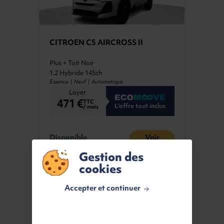
CITROEN C5 AIRCROSS II
Plus + Toit Noir
1.2 Hybride 145ch
Essence | Neuf | Automatique
Loyer
471 €
TTC
L'offre tout inclus
/ mois
Disponible
Voir
Gestion des
cookies
Accepter et continuer