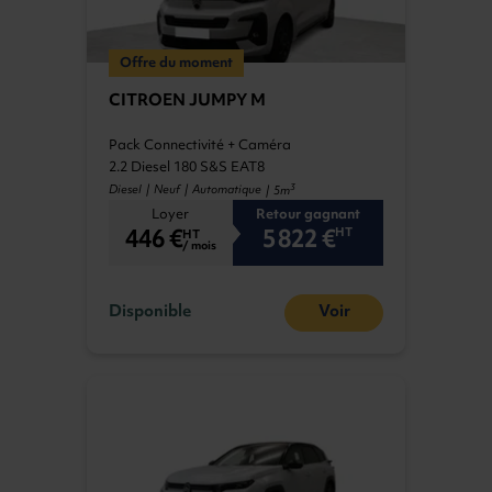
plusieurs véhicules utilitaires de différentes
marques et modèles en location, à l'instar de
la
LLD du Citroën Jumpy
et Jumper.
Offre du moment
CITROEN JUMPY M
Pack Connectivité + Caméra
2.2 Diesel 180 S&S EAT8
3
Diesel | Neuf | Automatique
| 5m
Loyer
Retour gagnant
446 €
5 822 €
HT
HT
/ mois
Disponible
Voir