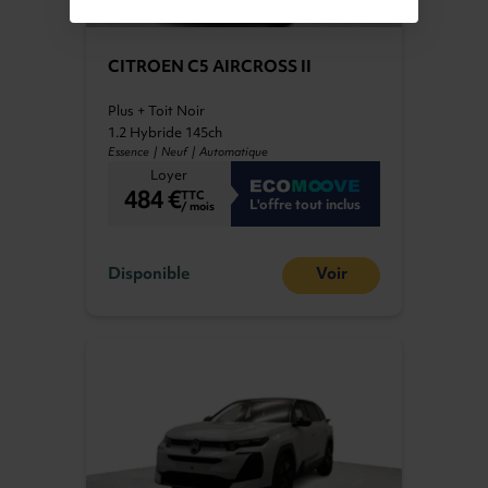
CITROEN C5 AIRCROSS II
Plus + Toit Noir
1.2 Hybride 145ch
Essence | Neuf | Automatique
Loyer
484 €
TTC
L'offre tout inclus
/ mois
Disponible
Voir