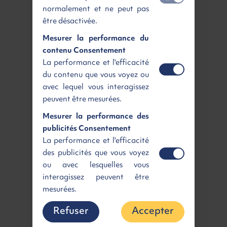
normalement et ne peut pas
être désactivée.
CITROEN JUMPY M CABINE
Mesurer la performance du
APPROFONDIE FIXE
contenu Consentement
Pack Caméra + Pack Look
La performance et l'efficacité
2.2 Diesel 180 Boîte Auto.
du contenu que vous voyez ou
3
Diesel | Neuf | Automatique
| 3m
avec lequel vous interagissez
Loyer
Retour gagnant
438 €
6 362 €
HT
HT
peuvent être mesurées.
/ mois
Mesurer la performance des
publicités Consentement
Disponible
Voir
La performance et l'efficacité
des publicités que vous voyez
ou avec lesquelles vous
interagissez peuvent être
mesurées.
Refuser
Accepter