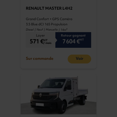
RENAULT MASTER L4H2
Grand Confort + GPS Caméra
3.5 Blue dCI 165 Propulsion
3
Diesel | Neuf | Manuelle
| 14m
Loyer
Retour gagnant
571 €
7 604 €
HT
HT
/ mois
Sur commande
Voir