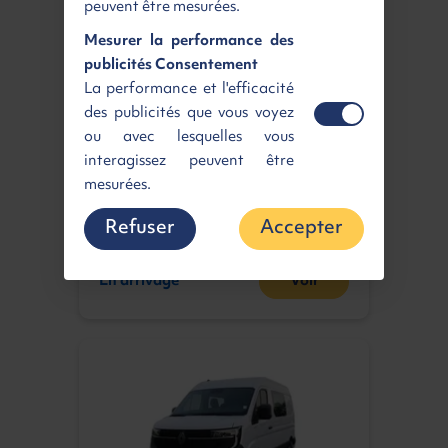
peuvent être mesurées.
Mesurer la performance des
publicités Consentement
RENAULT NOUVEAU MASTER
La performance et l'efficacité
20M3 L3
des publicités que vous voyez
Hayon Elévateur + Porte latérale
ou avec lesquelles vous
3.5T Blue dCi 170CV
interagissez peuvent être
3
Diesel | Neuf | Manuelle
| 20m
mesurées.
Loyer
Retour gagnant
682 €
10 025 €
HT
HT
Refuser
Accepter
/ mois
En arrivage
Voir