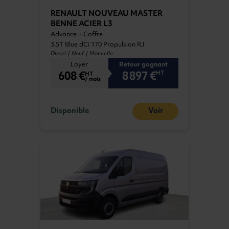
RENAULT NOUVEAU MASTER
BENNE ACIER L3
Advance + Coffre
3.5T Blue dCi 170 Propulsion RJ
Diesel | Neuf | Manuelle
Loyer
Retour gagnant
608 €
8 897 €
HT
HT
/ mois
Disponible
Voir