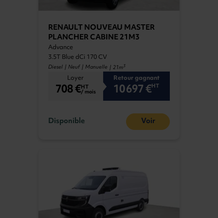
RENAULT NOUVEAU MASTER
PLANCHER CABINE 21M3
Advance
3.5T Blue dCi 170 CV
3
Diesel | Neuf | Manuelle
| 21m
Loyer
Retour gagnant
708 €
10 697 €
HT
HT
/ mois
Disponible
Voir