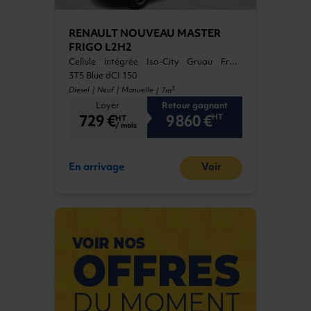
RENAULT NOUVEAU MASTER
FRIGO L2H2
Cellule intégrée Iso-City Gruau Froid
Négatif
3T5 Blue dCI 150
3
Diesel | Neuf | Manuelle
| 7m
Loyer
Retour gagnant
729 €
9 860 €
HT
HT
/ mois
En arrivage
Voir