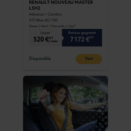
RENAULT NOUVEAU MASTER
L3H2
Advance + Caméra
3T5 Blue dCi 150
3
Diesel | Neuf | Manuelle
| 13m
Loyer
Retour gagnant
520 €
7 172 €
HT
HT
/ mois
Disponible
Voir