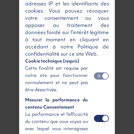
adresses IP et les identifiants des
cookies. Vous pouvez révoquer
votre consentement ou vous
opposer au traitement des
RENAULT NOUVEAU MASTER
données fondé sur l'intérêt légitime
L3H2
à tout moment en cliquant en
Advance + Caméra
accédant à notre Politique de
3T5 Blue dCi 150
confidentialité sur ce site Web.
3
Diesel | Neuf | Manuelle
| 13m
Loyer
Retour gagnant
Cookie technique (requis)
498 €
6 920 €
HT
HT
Cette finalité est requise par
/ mois
notre site pour fonctionner
normalement et ne peut pas
En arrivage
Voir
être désactivée.
Mesurer la performance du
contenu Consentement
La performance et l'efficacité
du contenu que vous voyez ou
avec lequel vous interagissez