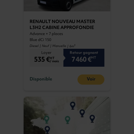
RENAULT NOUVEAU MASTER
L3H2 CABINE APPROFONDIE
Advance + 7 places
Blue dCi 150
3
Diesel | Neuf | Manuelle
| 6m
Loyer
Retour gagnant
535 €
7 460 €
HT
HT
/ mois
Disponible
Voir