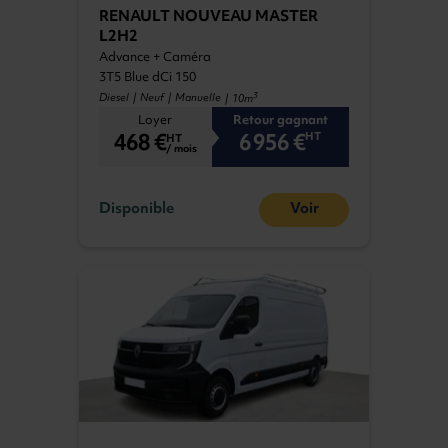
RENAULT NOUVEAU MASTER
L2H2
Advance + Caméra
3T5 Blue dCi 150
3
Diesel | Neuf | Manuelle
| 10m
Loyer
Retour gagnant
468 €
6 956 €
HT
HT
/ mois
Disponible
Voir