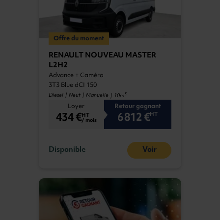
Offre du moment
RENAULT NOUVEAU MASTER
L2H2
Advance + Caméra
3T3 Blue dCI 150
3
Diesel | Neuf | Manuelle
| 10m
Loyer
Retour gagnant
434 €
6 812 €
HT
HT
/ mois
Disponible
Voir