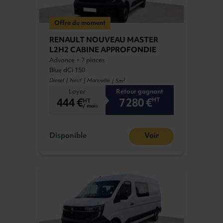
Offre du moment
RENAULT NOUVEAU MASTER
L2H2 CABINE APPROFONDIE
Advance + 7 places
Blue dCi 150
3
Diesel | Neuf | Manuelle
| 5m
Loyer
Retour gagnant
444 €
7 280 €
HT
HT
/ mois
Disponible
Voir