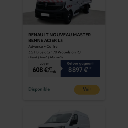
Master L4H2
location longue durée (LLD) des véhicules de
cette gamme à des prix intéressants.
Choisissez le fourgon qui répond à vos
besoins pour profiter pleinement de chaque
avantage de la
LLD d'un utilitaire Renault
RENAULT NOUVEAU MASTER
auprès de notre société.
BENNE ACIER L3
Advance + Coffre
3.5T Blue dCi 170 Propulsion RJ
Diesel | Neuf | Manuelle
Loyer
Retour gagnant
608 €
8 897 €
HT
HT
/ mois
Disponible
Voir