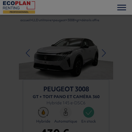
accueil
LLD utilitaire
peugeot
3008
gt
détails offre
PEUGEOT 3008
GT + TOIT PANO ET CAMÉRA 360
Hybride 145 e-DSC6
Hybride
Automatique
En stock