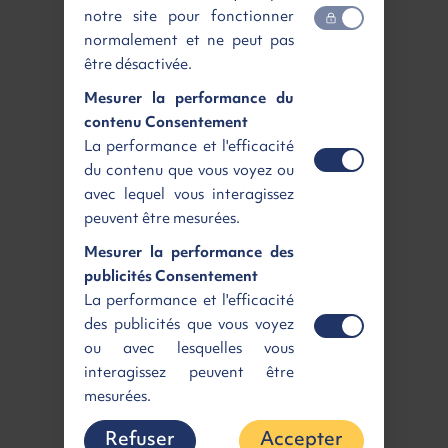
notre site pour fonctionner
Entretien
normalement et ne peut pas
Profitez de la prise en charge des révisions et
être désactivée.
du remplacement des pièces d'usure
Mesurer la performance du
contenu Consentement
La performance et l'efficacité
du contenu que vous voyez ou
Garantie intégrale
avec lequel vous interagissez
Roulez en toute tranquillité avec la garantie
peuvent être mesurées.
constructeur étendue sur toute la durée
d'utilisation de votre véhicule
Mesurer la performance des
publicités Consentement
La performance et l'efficacité
des publicités que vous voyez
ou avec lesquelles vous
Assistance/Dépannage
interagissez peuvent être
Assistance et dépannage 7j/7 et 24h/24
mesurées.
incluse en cas de panne
Refuser
Accepter
Nos offres mobilités