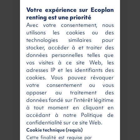
Région parisienne
Livraison à domicile
Votre expérience sur Ecoplan
dès 59 €
dès 189 €
HT
HT
renting est une priorité
Livraison en
Point Relais
partout en
Avec votre consentement, nous
France à partir de :
utilisons les cookies ou des
technologies similaires pour
stocker, accéder à et traiter des
dès 220 €
HT
données personnelles telles que
vos visites à ce site Web, les
adresses IP et les identifiants des
Bordeaux
Nantes
cookies. Vous pouvez révoquer
Lille
Nice
votre consentement ou vous
Lyon
Strasbourg
opposer au traitement des
Marseille
Toulouse
données fondé sur l'intérêt légitime
à tout moment en cliquant en
Nos services disponibles
accédant à notre Politique de
confidentialité sur ce site Web.
Cookie technique (requis)
Cette finalité est requise par