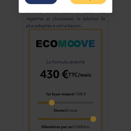
Simulez votre loyer à l'aide des
règlettes et choississez la solution la
plus adaptée à votre besoin.
La formule sérénité
430 €
TTC/mois
1er loyer majoré
1 500 €
Durée
60 mois
Kilomètres par an
15 000 km