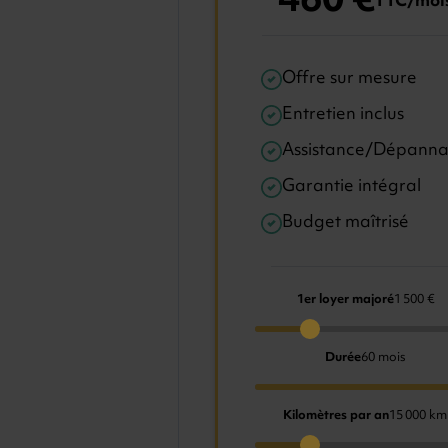
460 €
TTC/moi
Offre sur mesure
Entretien inclus
Assistance/Dépann
Garantie intégral
Budget maîtrisé
1er loyer majoré
1 500 €
Durée
60 mois
Kilomètres par an
15 000 km