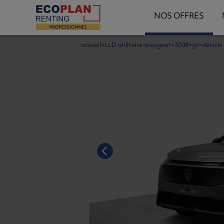
NOS OFFRES
accueil
LLD utilitaire
peugeot
3008
gt
détails