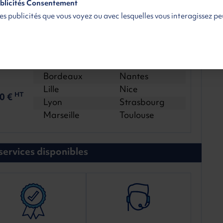
blicités Consentement
es publicités que vous voyez ou avec lesquelles vous interagissez p
s
Ile de France
Toute la France
raison
Région parisienne
Livraison à domicile
€
dès 59 €
dès 189 €
HT
HT
HT
t en France à partir de :
Bordeaux
Nantes
Lille
Nice
20 €
HT
Lyon
Strasbourg
Marseille
Toulouse
services disponibles