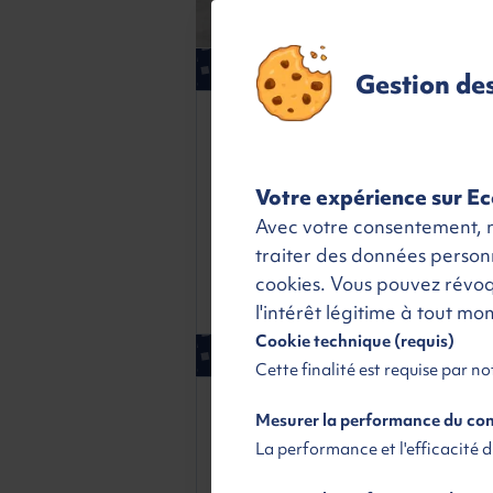
Gestion de
Kilométrage
Véhicule 
MEC
31/03/2
Votre expérience sur Ec
Nombres de portes
5
Avec votre consentement, no
Nombres de places
-
traiter des données personne
cookies. Vous pouvez révo
Couleur
Gris
l'intérêt légitime à tout m
Cookie technique (requis)
Livrai
Cette finalité est requise par n
Livraison
Ecoplan Renting
Mesurer la performance du c
La performance et l'efficacité 