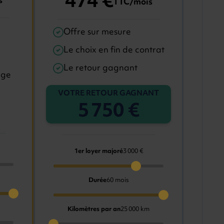
474 €
s
TTC/mois
Offre sur mesure
Le choix en fin de contrat
Le retour gagnant
age
VOTRE RETOUR GAGNANT
5 750 €
1er loyer majoré
3 000 €
Durée
60 mois
Kilomètres par an
25 000 km