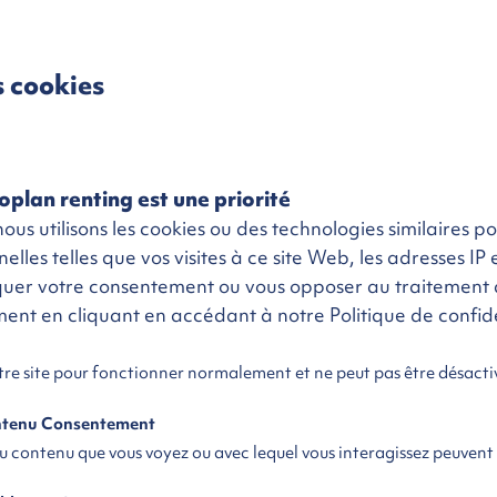
Caractéristiques
s cookies
neuf
Émission CO2
123 g/km
026
Critair
1
oplan renting est une priorité
Energie
Hybride
us utilisons les cookies ou des technologies similaires p
Puissance fiscale
7 cv / 145 ch
lles telles que vos visites à ce site Web, les adresses IP e
quer votre consentement ou vous opposer au traitement 
Boite de vitesse
Automatique
oment en cliquant en accédant à notre Politique de confide
son partout en France
otre site pour fonctionner normalement et ne peut pas être désacti
Livraison
à domicile
ontenu Consentement
du contenu que vous voyez ou avec lequel vous interagissez peuvent