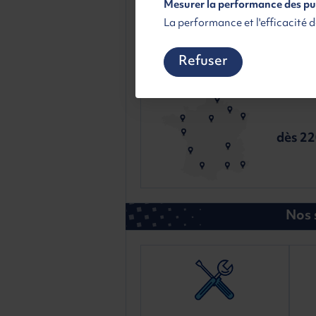
Mesurer la performance des pu
La performance et l'efficacité d
Renne
Paris sud
Agence de liv
Agence de livraison
Gratuit
dès 165 
Refuser
Livraison en
Point Relais
partou
dès 2
Nos 