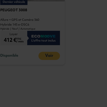
Dernier véhicule
PEUGEOT 3008
Allure + GPS et Caméra 360
Hybride 145 e-DSC6
Hybride | Neuf | Automatique
Loyer
412 €
TTC
L'offre tout inclus
/ mois
Voir
Disponible