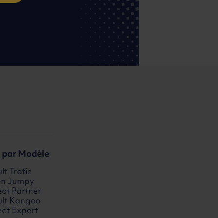
s par Modèle
t Trafic
ën Jumpy
ot Partner
lt Kangoo
ot Expert