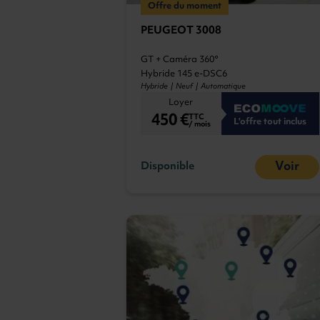
Offre du moment
PEUGEOT 3008
GT + Caméra 360°
Hybride 145 e-DSC6
Hybride | Neuf | Automatique
Loyer
450 €
TTC
L'offre tout inclus
/ mois
Voir
Disponible