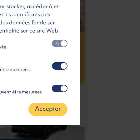
our stocker, accéder à et
t les identifiants des
des données fondé sur
ntialité sur ce site Web.
Notre exclusivité :
le Retour Gagnant
vée.
En savoir plus
 être mesurées.
euvent être mesurées.
Accepter