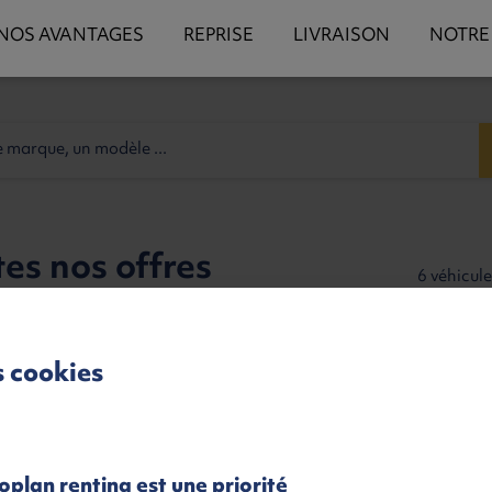
NOS AVANTAGES
REPRISE
LIVRAISON
NOTRE
tes nos offres
6 véhicule
s cookies
oplan renting est une priorité