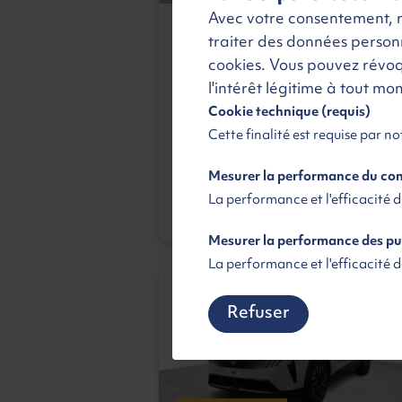
Avec votre consentement, no
PEUGEOT 3008
traiter des données personne
cookies. Vous pouvez révo
GT + Toit Pano et Caméra 360
l'intérêt légitime à tout m
Hybride 145 e-DSC6
Hybride | Neuf | Automatique
Cookie technique (requis)
Loyer
Cette finalité est requise par n
430 €
TTC
L'offre tout inclus
/ mois
Mesurer la performance du c
La performance et l'efficacité 
Voir
Disponible
Mesurer la performance des pu
La performance et l'efficacité d
Refuser