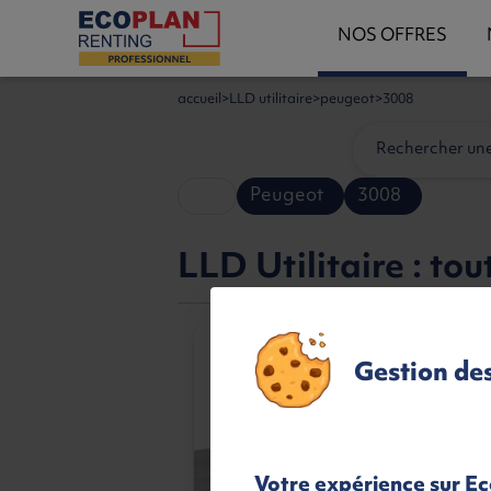
NOS OFFRES
accueil
LLD utilitaire
peugeot
3008
Peugeot
3008
LLD Utilitaire : tou
Gestion de
Votre expérience sur Ec