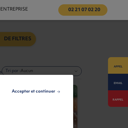
 ENTREPRISE
02 21 07 02 20
DE FILTRES
APPEL
Tri par :
Aucun
s
EMAIL
Accepter et continuer
RAPPEL