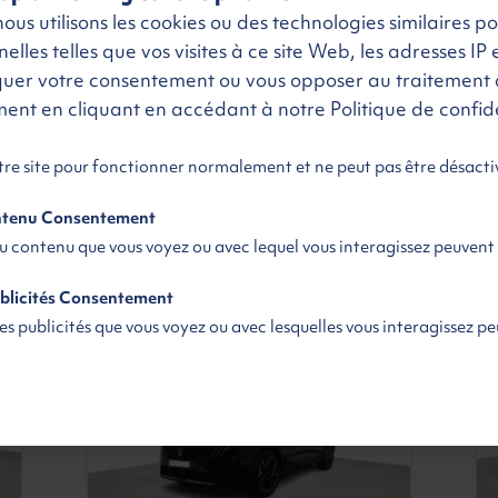
us utilisons les cookies ou des technologies similaires p
PEUGEOT 3008
lles telles que vos visites à ce site Web, les adresses IP e
quer votre consentement ou vous opposer au traitement 
GT + Toit Pano et Caméra 360
oment en cliquant en accédant à notre Politique de confide
Hybride 145 e-DSC6
Hybride | Neuf | Automatique
Loyer
otre site pour fonctionner normalement et ne peut pas être désacti
460 €
TTC
L'offre tout inclus
/ mois
ontenu Consentement
du contenu que vous voyez ou avec lequel vous interagissez peuvent
Voir
Disponible
blicités Consentement
es publicités que vous voyez ou avec lesquelles vous interagissez p