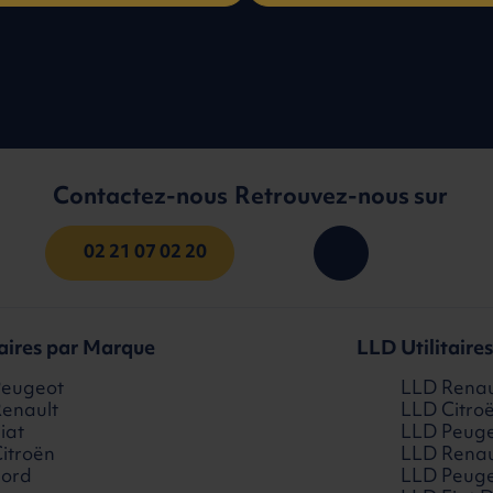
Contactez-nous
Retrouvez-nous sur
02 21 07 02 20
taires par Marque
LLD Utilitaire
Peugeot
LLD Renaul
enault
LLD Citro
iat
LLD Peuge
itroën
LLD Renau
Ford
LLD Peuge