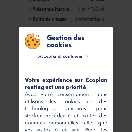
Puissance fiscale
7 cv / 130 ch
Boite de vitesse
Automatique
Livraison partout en France
Gestion des
cookies
Livraison
Ecoplan Renting
Accepter et continuer
Rennes
Paris sud
Votre expérience sur Ecoplan
Agence de livraison
Agence de livraison
renting est une priorité
Gratuit
dès 165 €
HT
Avec votre consentement, nous
Livraison
à domicile
utilisons les cookies ou des
technologies similaires pour
stocker, accéder à et traiter des
données personnelles telles que
vos visites à ce site Web, les
Ile de France
Toute la France