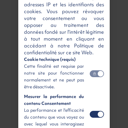
adresses IP et les identifiants des
Région parisienne
Livraison à domicile
dès 59 €
dès 189 €
HT
HT
cookies. Vous pouvez révoquer
votre consentement ou vous
Livraison en
Point Relais
partout en
opposer au traitement des
France à partir de :
données fondé sur l'intérêt légitime
à tout moment en cliquant en
accédant à notre Politique de
dès 220 €
HT
confidentialité sur ce site Web.
Cookie technique (requis)
Cette finalité est requise par
Bordeaux
Nantes
notre site pour fonctionner
Lille
Nice
normalement et ne peut pas
Lyon
Strasbourg
être désactivée.
Marseille
Toulouse
Mesurer la performance du
Nos services disponibles
contenu Consentement
La performance et l'efficacité
du contenu que vous voyez ou
avec lequel vous interagissez