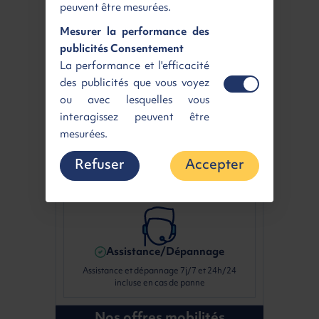
peuvent être mesurées.
Entretien
Mesurer la performance des
Profitez de la prise en charge des révisions et
publicités Consentement
du remplacement des pièces d'usure
La performance et l'efficacité
des publicités que vous voyez
ou avec lesquelles vous
interagissez peuvent être
Garantie intégrale
mesurées.
Roulez en toute tranquillité avec la garantie
Refuser
Accepter
constructeur étendue sur toute la durée
d'utilisation de votre véhicule
Assistance/Dépannage
Assistance et dépannage 7j/7 et 24h/24
incluse en cas de panne
Nos offres mobilités