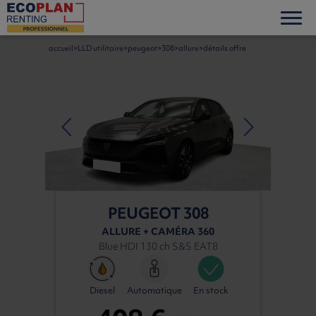
accueil
LLD utilitaire
peugeot
308
allure
détails offre
PEUGEOT 308
ALLURE + CAMÉRA 360
Blue HDI 130 ch S&S EAT8
Diesel
Automatique
En stock