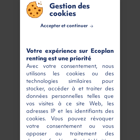
VOTRE RETOUR GAGNANT
Gestion des
5 642 €
cookies
Accepter et continuer
Caractéristiques
Kilométrage
Véhicule neuf
Votre expérience sur Ecoplan
renting est une priorité
MEC
01/06/2026
Avec votre consentement, nous
Nombres de portes
4
utilisons les cookies ou des
Nombres de places
3
technologies similaires pour
stocker, accéder à et traiter des
Couleur
Blanc
données personnelles telles que
Émission CO2
183 g/km
vos visites à ce site Web, les
adresses IP et les identifiants des
Critair
2
cookies. Vous pouvez révoquer
Energie
Diesel
votre consentement ou vous
opposer au traitement des
Puissance fiscale
8 cv / 150 ch