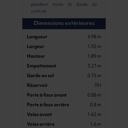
pendant toute la durée du
contrat.
Dimensions extérieures
Longueur
4.98 m
Largeur
1.92 m
Hauteur
1.89 m
Empattement
3.27 m
Garde au sol
0.15 m
Réservoir
70 l
Porte à faux avant
0.88 m
Porte à faux arrière
0.8 m
Voies avant
1.62 m
Voies arrière
1.6 m