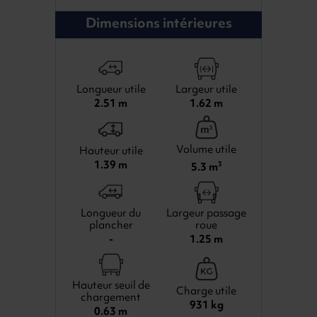
Dimensions intérieures
Longueur utile
Largeur utile
2.51 m
1.62 m
Volume utile
Hauteur utile
1.39 m
5.3 m
3
Longueur du
Largeur passage
plancher
roue
-
1.25 m
Hauteur seuil de
Charge utile
chargement
931 kg
0.63 m