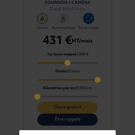
FOURGON + CAMÉRA
Diesel 150 ch Auto
Diesel
Automatique
En arrivage
431 €
HT/mois
1er loyer majoré
4 000 €
Durée
60 mois
Kilomètres par an
25 000 km
Devis gratuit
Être rappelé