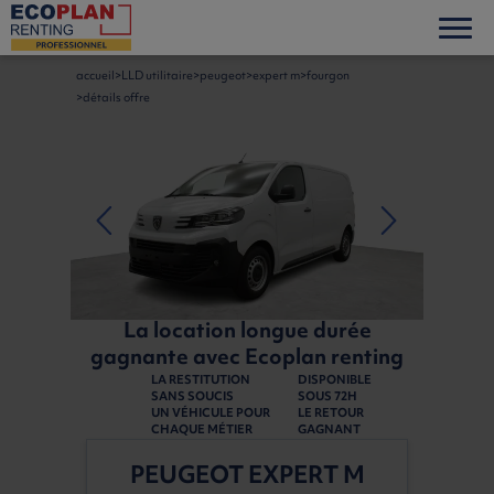
accueil
LLD utilitaire
peugeot
expert m
fourgon
détails offre
La location longue durée
gagnante avec Ecoplan renting
LA RESTITUTION
DISPONIBLE
SANS SOUCIS
SOUS 72H
UN VÉHICULE POUR
LE RETOUR
CHAQUE MÉTIER
GAGNANT
PEUGEOT EXPERT M