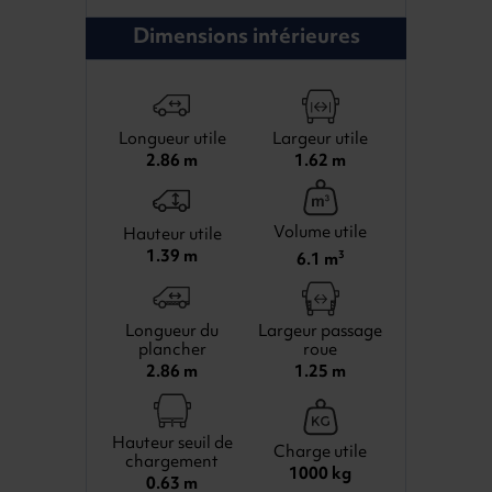
Dimensions intérieures
Longueur utile
Largeur utile
2.86 m
1.62 m
Volume utile
Hauteur utile
1.39 m
6.1 m
3
Longueur du
Largeur passage
plancher
roue
2.86 m
1.25 m
Hauteur seuil de
Charge utile
chargement
1000 kg
0.63 m