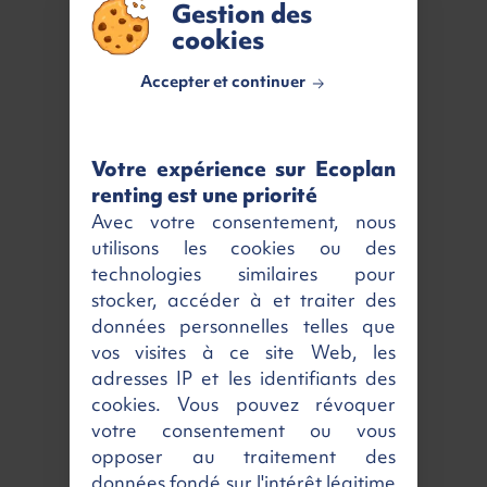
Gestion des
VOTRE RETOUR GAGNANT
5 912 €
cookies
Accepter et continuer
Caractéristiques
Votre expérience sur Ecoplan
Kilométrage
Véhicule neuf
renting est une priorité
MEC
01/05/2026
Avec votre consentement, nous
Nombres de portes
4
utilisons les cookies ou des
technologies similaires pour
Nombres de places
3
stocker, accéder à et traiter des
Couleur
Noir
données personnelles telles que
vos visites à ce site Web, les
Émission CO2
185 g/km
adresses IP et les identifiants des
Critair
2
cookies. Vous pouvez révoquer
Energie
Diesel
votre consentement ou vous
opposer au traitement des
Puissance fiscale
7 cv / 150 ch
données fondé sur l'intérêt légitime