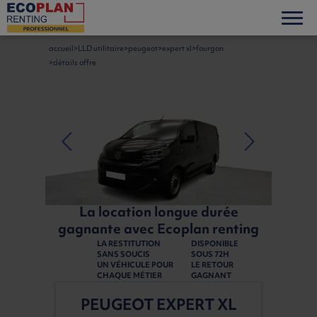
accueil
LLD utilitaire
peugeot
expert xl
fourgon
détails offre
La location longue durée
gagnante avec Ecoplan renting
LA RESTITUTION
DISPONIBLE
SANS SOUCIS
SOUS 72H
UN VÉHICULE POUR
LE RETOUR
CHAQUE MÉTIER
GAGNANT
PEUGEOT EXPERT XL