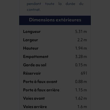
pendant toute la durée du
contrat.
Dimensions extérieures
Longueur
5.31 m
Largeur
2.2 m
Hauteur
1.94 m
Empattement
3.28 m
Garde au sol
0.15 m
Réservoir
69 l
Porte à faux avant
0.88 m
Porte à faux arrière
1.15 m
Voies avant
1.62 m
Voies arrière
1.6 m