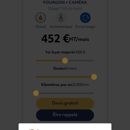
FOURGON + CAMÉRA
Diesel 150 ch Auto
Diesel
Automatique
En arrivage
452 €
HT/mois
1er loyer majoré
4 000 €
Durée
60 mois
Kilomètres par an
25 000 km
Devis gratuit
Être rappelé