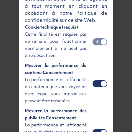
Boite de vitesse
Automatique
à tout moment en cliquant en
accédant à notre Politique de
Livraison partout en France
confidentialité sur ce site Web.
Cookie technique (requis)
Livraison
Ecoplan Renting
Cette finalité est requise par
notre site pour fonctionner
normalement et ne peut pas
être désactivée.
Rennes
Paris sud
Mesurer la performance du
Agence de livraison
Agence de livraison
contenu Consentement
Gratuit
dès 165 €
HT
La performance et l'efficacité
Livraison
à domicile
du contenu que vous voyez ou
avec lequel vous interagissez
peuvent être mesurées.
Mesurer la performance des
Ile de France
Toute la France
publicités Consentement
Région parisienne
Livraison à domicile
La performance et l'efficacité
dès 59 €
dès 189 €
HT
HT