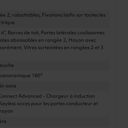
e 2, rabattables, Fixations Isofix sur toutes les
ctrique
6", Barres de toit, Portes latérales coulissantes
érales abaissables en rangée 2, Hayon avec
parément, Vitres surteintées en rangées 2 et 3
gauche
 panoramique 180°
bi-zone
Connect Advanced - Chargeur à induction
 Keyless acces pour les portes conducteur et
 hayon
ère