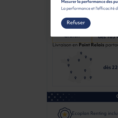
Mesurer la performance des pu
La performance et l'efficacité d
Refuser
Renne
Paris sud
Agence de liv
Agence de livraison
Gratuit
dès 165 
Livraison en
Point Relais
partou
dès 2
Ecoplan Renting inclu