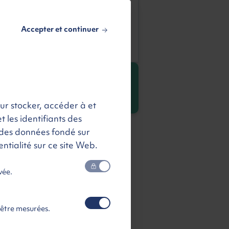
Devis gratuit
Accepter et continuer
Être rappelé
OTRE RETOUR GAGNANT
3 642 €
our stocker, accéder à et
t les identifiants des
des données fondé sur
ntialité sur ce site Web.
vée.
 être mesurées.