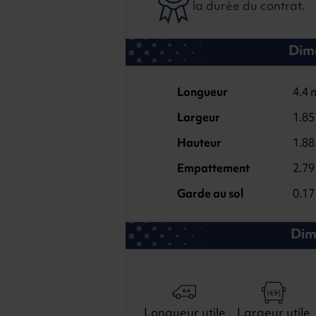
la durée du contrat.
Dime
Longueur
4.4 
Largeur
1.85
Hauteur
1.88
Empattement
2.79
Garde au sol
0.17
Dim
Longueur utile
Largeur utile