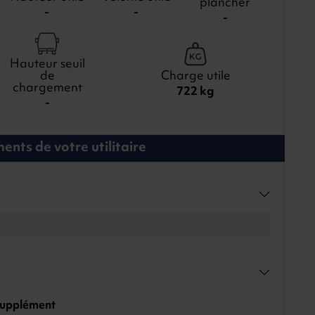
plancher
-
-
-
Hauteur seuil
de
Charge utile
chargement
722 kg
-
nts de votre utilitaire
 supplément