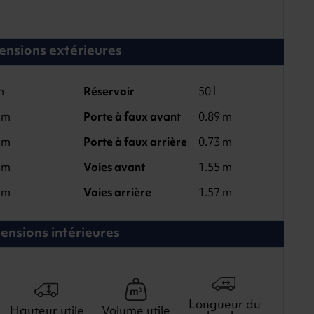
nsions extérieures
m
Réservoir
50 l
 m
Porte à faux avant
0.89 m
 m
Porte à faux arrière
0.73 m
 m
Voies avant
1.55 m
 m
Voies arrière
1.57 m
ensions intérieures
Longueur du
Hauteur utile
Volume utile