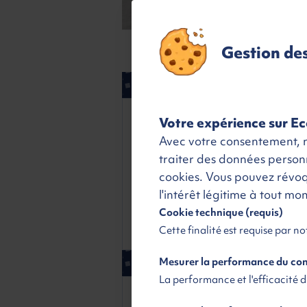
La location longue 
Gestion de
LA RESTITUTION
UN 
SANS SOUCIS
CH
Votre expérience sur Ec
Kilométrage
Véhicule 
Avec votre consentement, no
MEC
26/02/2
traiter des données personne
Nombres de portes
5
cookies. Vous pouvez révo
l'intérêt légitime à tout m
Nombres de places
5
Cookie technique (requis)
Couleur
Blanc
Cette finalité est requise par n
Livrai
Mesurer la performance du c
La performance et l'efficacité 
Livraison
Ecoplan Renting