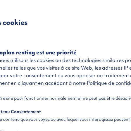
durée gagnante avec Ecoplan renting
s cookies
VÉHICULE POUR
DISPONIBLE
LE RETOUR
AQUE MÉTIER
SOUS 72H
GAGNANT
Caractéristiques
V
oplan renting est une priorité
neuf
Émission CO2
155 g/km
us utilisons les cookies ou des technologies similaires p
026
Critair
2
lles telles que vos visites à ce site Web, les adresses IP e
Energie
Diesel
quer votre consentement ou vous opposer au traitement 
oment en cliquant en accédant à notre Politique de confide
Puissance fiscale
7 cv / 130 ch
Boite de vitesse
Automatique
otre site pour fonctionner normalement et ne peut pas être désacti
son partout en France
ontenu Consentement
du contenu que vous voyez ou avec lequel vous interagissez peuvent
Livraison
à domicile