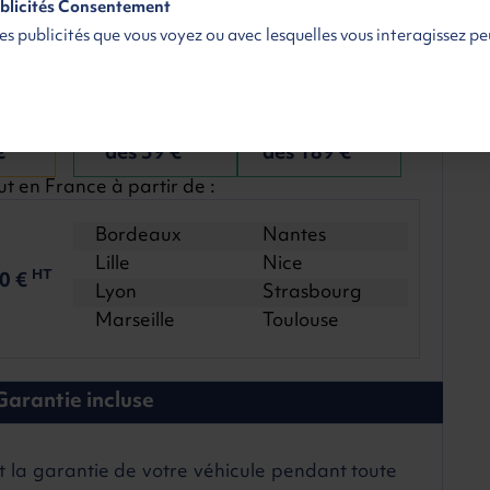
blicités Consentement
es publicités que vous voyez ou avec lesquelles vous interagissez p
s
Ile de France
Toute la France
raison
Région parisienne
Livraison à domicile
€
dès 59 €
dès 189 €
HT
HT
HT
t en France à partir de :
Bordeaux
Nantes
Lille
Nice
20 €
HT
Lyon
Strasbourg
Marseille
Toulouse
Garantie incluse
t la garantie de votre véhicule pendant toute