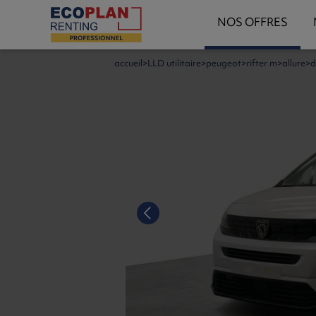
NOS OFFRES
accueil
LLD utilitaire
peugeot
rifter m
allure
d