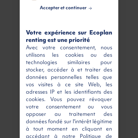
Accepter et continuer
VOTRE RETOUR GAGNANT
2 285 €
Votre expérience sur Ecoplan
renting est une priorité
Caractéristiques
Avec votre consentement, nous
utilisons les cookies ou des
Kilométrage
Véhicule neuf
technologies similaires pour
MEC
26/05/2025
stocker, accéder à et traiter des
données personnelles telles que
Nombres de portes
5
vos visites à ce site Web, les
Nombres de places
2
adresses IP et les identifiants des
Couleur
Blanc
cookies. Vous pouvez révoquer
votre consentement ou vous
Émission CO2
118 g/km
opposer au traitement des
Critair
1
données fondé sur l'intérêt légitime
à tout moment en cliquant en
Energie
Essence
accédant à notre Politique de