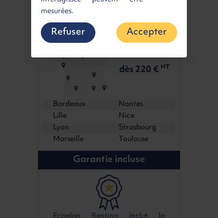
dès 59 €
dès 189 €
HT
HT
mesurées.
Livraison en
Point Relais
partout en
Refuser
Accepter
France à partir de :
dès 220 €
HT
Bordeaux
Nantes
Lille
Nice
Lyon
Strasbourg
Marseille
Toulouse
Garantie incluse
Ecoplan Renting inclut la