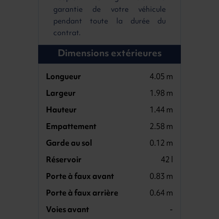
garantie de votre véhicule
pendant toute la durée du
contrat.
Dimensions extérieures
Longueur
4.05 m
Largeur
1.98 m
Hauteur
1.44 m
Empattement
2.58 m
Garde au sol
0.12 m
Réservoir
42 l
Porte à faux avant
0.83 m
Porte à faux arrière
0.64 m
Voies avant
-