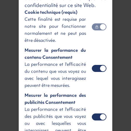
Puissance fiscale
5 cv / 91 ch
confidentialité sur ce site Web.
Boite de vitesse
Manuelle
Cookie technique (requis)
Cette finalité est requise par
Livraison partout en France
notre site pour fonctionner
normalement et ne peut pas
Livraison
Ecoplan Renting
être désactivée.
Mesurer la performance du
contenu Consentement
La performance et l'efficacité
Rennes
Paris sud
du contenu que vous voyez ou
Agence de livraison
Agence de livraison
avec lequel vous interagissez
Gratuit
dès 165 €
HT
peuvent être mesurées.
Livraison
à domicile
Mesurer la performance des
publicités Consentement
La performance et l'efficacité
des publicités que vous voyez
Ile de France
Toute la France
ou avec lesquelles vous
Région parisienne
Livraison à domicile
interagissez peuvent être