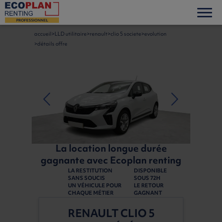
accueil
LLD utilitaire
renault
clio 5 societe
evolution
détails offre
La location longue durée
gagnante avec Ecoplan renting
LA RESTITUTION
DISPONIBLE
SANS SOUCIS
SOUS 72H
UN VÉHICULE POUR
LE RETOUR
CHAQUE MÉTIER
GAGNANT
RENAULT CLIO 5