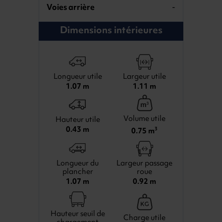
Voies arrière
-
Dimensions intérieures
Longueur utile
Largeur utile
1.07 m
1.11 m
Volume utile
Hauteur utile
0.43 m
0.75 m
3
Longueur du
Largeur passage
plancher
roue
1.07 m
0.92 m
Hauteur seuil de
Charge utile