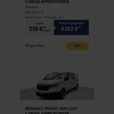
CABINE APPROFONDIE
Advance
Blue dCI 115
3
Diesel | Neuf | Manuelle
| 3m
Loyer
Retour gagnant
330 €
4 202 €
HT
HT
/ mois
Disponible
Voir
RENAULT TRAFIC VAN L2H1