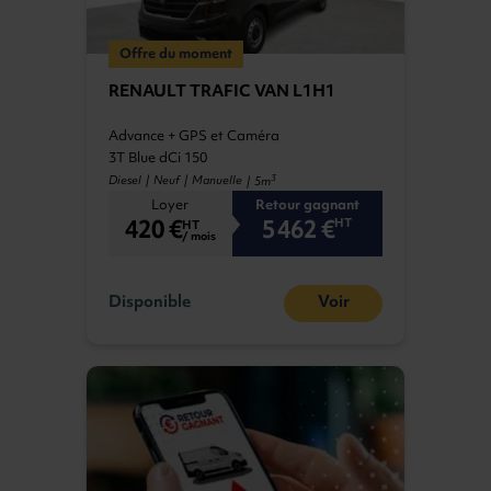
Offre du moment
RENAULT TRAFIC VAN L1H1
Advance + GPS et Caméra
3T Blue dCi 150
3
Diesel | Neuf | Manuelle
| 5m
Loyer
Retour gagnant
420 €
5 462 €
HT
HT
/ mois
Disponible
Voir