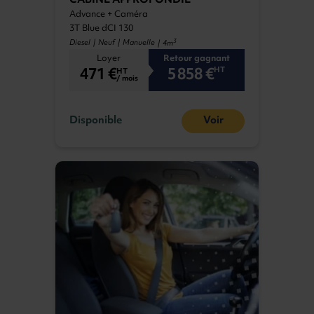
CABINE APPROFONDIE
Advance + Caméra
3T Blue dCI 130
3
Diesel | Neuf | Manuelle
| 4m
Loyer
Retour gagnant
471 €
5 858 €
HT
HT
/ mois
Disponible
Voir