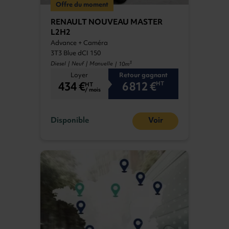
Offre du moment
RENAULT NOUVEAU MASTER
L2H2
Advance + Caméra
3T3 Blue dCI 150
3
Diesel | Neuf | Manuelle
| 10m
Loyer
Retour gagnant
434 €
6 812 €
HT
HT
/ mois
Disponible
Voir