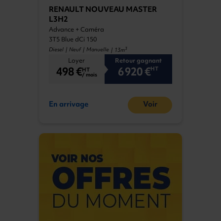
RENAULT NOUVEAU MASTER
L3H2
Advance + Caméra
3T5 Blue dCi 150
3
Diesel | Neuf | Manuelle
| 13m
Loyer
Retour gagnant
498 €
6 920 €
HT
HT
/ mois
En arrivage
Voir