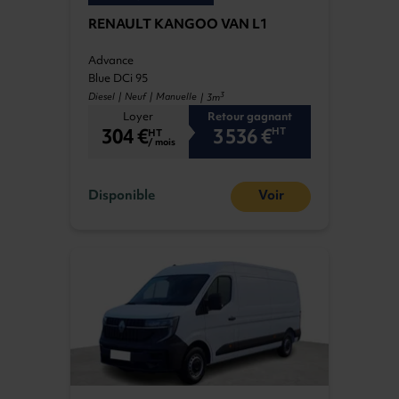
RENAULT KANGOO VAN L1
Advance
Blue DCi 95
3
Diesel | Neuf | Manuelle
| 3m
Loyer
Retour gagnant
304 €
3 536 €
HT
HT
/ mois
Disponible
Voir