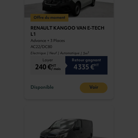
son coût mensuel avantageux en font la
solution idéale pour votre mobilité
professionnelle. Parmi les marques d'utilitaires
Offre du moment
les plus demandées du marché, on peut citer
RENAULT KANGOO VAN E-TECH
Renault.
L1
Advance + 3 Places
AC22/DC80
3
Electrique | Neuf | Automatique
| 3m
Loyer
Retour gagnant
240 €
4 335 €
HT
HT
/ mois
Disponible
Voir