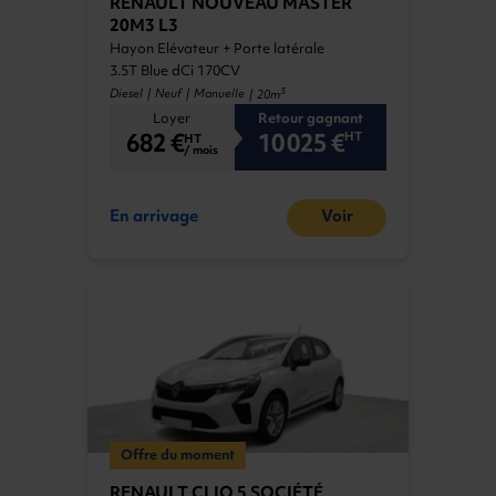
RENAULT NOUVEAU MASTER
20M3 L3
Hayon Elévateur + Porte latérale
3.5T Blue dCi 170CV
3
Diesel | Neuf | Manuelle
| 20m
Loyer
Retour gagnant
682 €
10 025 €
HT
HT
/ mois
En arrivage
Voir
Offre du moment
RENAULT CLIO 5 SOCIÉTÉ