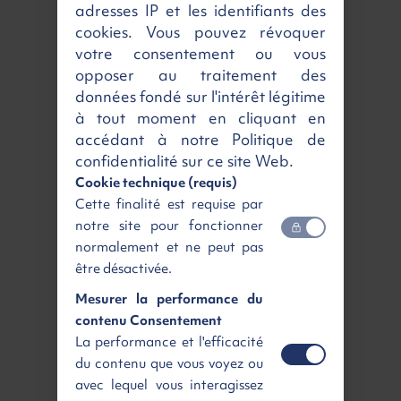
adresses IP et les identifiants des
⚡Electrique⚡
cookies. Vous pouvez révoquer
votre consentement ou vous
RENAULT KANGOO VAN E-TECH
opposer au traitement des
L2
données fondé sur l'intérêt légitime
Advance + 3 Places
AC22/DC80
à tout moment en cliquant en
3
Electrique | Neuf | Automatique
| 4m
accédant à notre Politique de
Loyer
Retour gagnant
confidentialité sur ce site Web.
255 €
4 515 €
HT
HT
/ mois
Cookie technique (requis)
Cette finalité est requise par
notre site pour fonctionner
Disponible
Voir
normalement et ne peut pas
être désactivée.
Mesurer la performance du
contenu Consentement
La performance et l'efficacité
du contenu que vous voyez ou
avec lequel vous interagissez