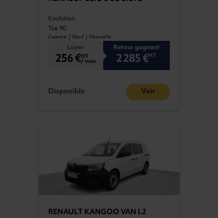
Evolution
Tce 90
Essence | Neuf | Manuelle
Loyer
Retour gagnant
256 €
2 285 €
HT
HT
/ mois
Disponible
Voir
RENAULT KANGOO VAN L2