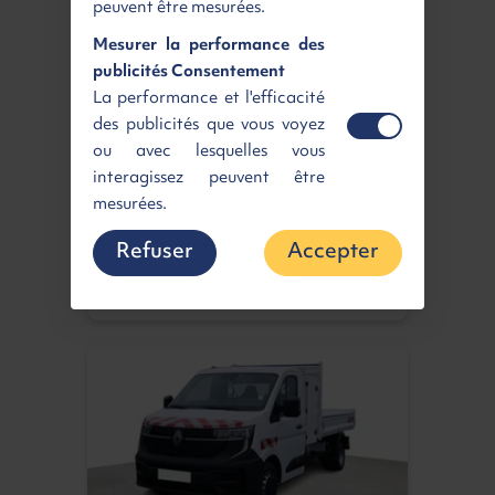
peuvent être mesurées.
Mesurer la performance des
RENAULT TRAFIC VAN L2H1
publicités Consentement
La performance et l'efficacité
Advance + Caméra
des publicités que vous voyez
3T Blue dCI 150 Auto
ou avec lesquelles vous
3
Diesel | Neuf | Automatique
| 6m
interagissez peuvent être
Loyer
Retour gagnant
462 €
5 948 €
HT
mesurées.
HT
/ mois
Refuser
Accepter
Disponible
Voir