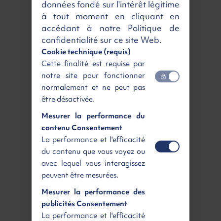
données fondé sur l'intérêt légitime
Critair
2
à tout moment en cliquant en
Energie
Diesel
accédant à notre Politique de
confidentialité sur ce site Web.
Puissance fiscale
7 cv / 150 ch
Cookie technique (requis)
Boite de vitesse
Manuelle
Cette finalité est requise par
notre site pour fonctionner
Livraison partout en France
normalement et ne peut pas
être désactivée.
Livraison
Ecoplan Renting
Mesurer la performance du
contenu Consentement
La performance et l'efficacité
du contenu que vous voyez ou
Rennes
Paris sud
avec lequel vous interagissez
Agence de livraison
Agence de livraison
Gratuit
dès 165 €
HT
peuvent être mesurées.
Mesurer la performance des
Livraison
à domicile
publicités Consentement
La performance et l'efficacité