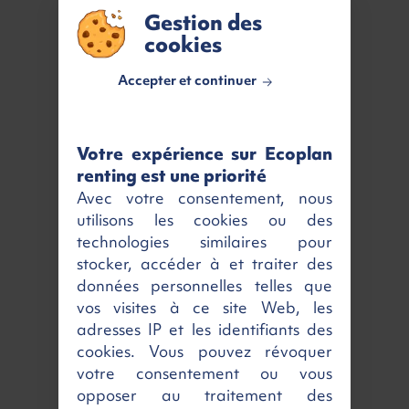
Devis gratuit
Gestion des
cookies
Être rappelé
Accepter et continuer
VOTRE RETOUR GAGNANT
7 460 €
Votre expérience sur Ecoplan
renting est une priorité
Caractéristiques
Avec votre consentement, nous
utilisons les cookies ou des
Kilométrage
Véhicule neuf
technologies similaires pour
stocker, accéder à et traiter des
MEC
01/05/2026
données personnelles telles que
Nombres de portes
5
vos visites à ce site Web, les
adresses IP et les identifiants des
Nombres de places
7
cookies. Vous pouvez révoquer
Couleur
Blanc
votre consentement ou vous
Émission CO2
198 g/km
opposer au traitement des