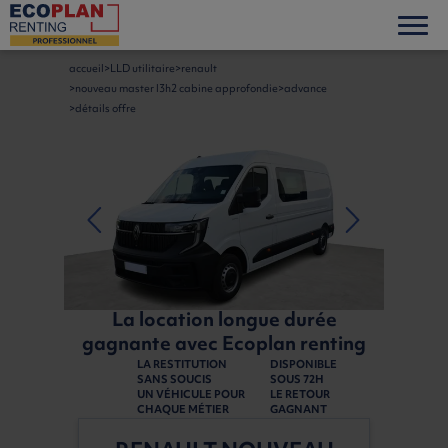
accueil
LLD utilitaire
renault
nouveau master l3h2 cabine approfondie
advance
détails offre
La location longue durée
gagnante avec Ecoplan renting
LA RESTITUTION
DISPONIBLE
SANS SOUCIS
SOUS 72H
UN VÉHICULE POUR
LE RETOUR
CHAQUE MÉTIER
GAGNANT