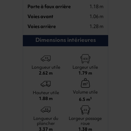
Porte à faux arrière
1.18 m
Voies avant
1.06 m
Voies arrière
1.28 m
Dimensions intérieures
Longueur utile
Largeur utile
2.62 m
1.79 m
Volume utile
Hauteur utile
1.88 m
6.5 m
3
Longueur du
Largeur passage
plancher
roue
3.37 m
1.38 m