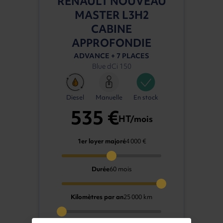
RENAULT NOUVEAU
MASTER L3H2
CABINE
APPROFONDIE
ADVANCE + 7 PLACES
Blue dCi 150
Diesel
Manuelle
En stock
535 €
HT/mois
1er loyer majoré
4 000 €
Durée
60 mois
Kilomètres par an
25 000 km