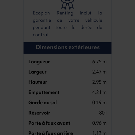
Ecoplan Renting inclut la
garantie de votre véhicule
pendant toute la durée du
contrat.
Dimensions extérieures
Longueur
6.75 m
Largeur
2.47 m
Hauteur
2.95 m
Empattement
4.21 m
Garde au sol
0.19 m
Réservoir
80 l
Porte à faux avant
0.96 m
Porte à faux arrière
1.13 m