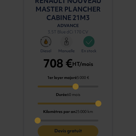
RENAULT NOUVEAU
MASTER PLANCHER
CABINE 21M3
ADVANCE
3.5T Blue dCi 170 CV
Diesel
Manuelle
En stock
708 €
HT/mois
1er loyer majoré
5 000 €
Durée
60 mois
Kilomètres par an
25 000 km
Devis gratuit