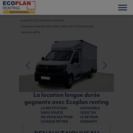
accueil
LLD utilitaire
renault
nouveau master plancher cabine 21m3
advance
détails offre
La location longue durée
gagnante avec Ecoplan renting
LA RESTITUTION
DISPONIBLE
SANS SOUCIS
SOUS 72H
UN VÉHICULE POUR
LE RETOUR
CHAQUE MÉTIER
GAGNANT