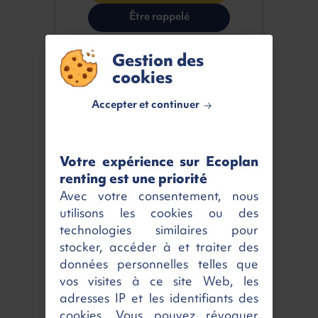
Être rappelé
Gestion des
VOTRE RETOUR GAGNANT
10 697 €
cookies
Accepter et continuer
Caractéristiques
Votre expérience sur Ecoplan
Kilométrage
Véhicule neuf
renting est une priorité
MEC
21/04/2026
Avec votre consentement, nous
Nombres de portes
3
utilisons les cookies ou des
technologies similaires pour
Nombres de places
3
stocker, accéder à et traiter des
Couleur
Blanc
données personnelles telles que
vos visites à ce site Web, les
Émission CO2
347 g/km
adresses IP et les identifiants des
Critair
2
cookies. Vous pouvez révoquer