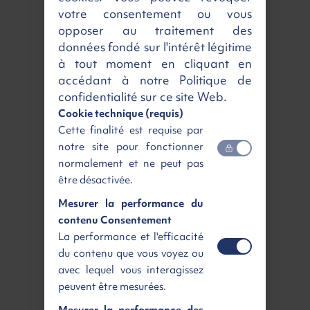
votre consentement ou vous
Energie
Diesel
opposer au traitement des
Puissance fiscale
8 cv / 170 ch
données fondé sur l'intérêt légitime
Boite de vitesse
Manuelle
à tout moment en cliquant en
accédant à notre Politique de
Livraison partout en France
confidentialité sur ce site Web.
Cookie technique (requis)
Livraison
Ecoplan Renting
Cette finalité est requise par
notre site pour fonctionner
normalement et ne peut pas
être désactivée.
Rennes
Paris sud
Mesurer la performance du
Agence de livraison
Agence de livraison
contenu Consentement
Gratuit
dès 165 €
HT
La performance et l'efficacité
Livraison
à domicile
du contenu que vous voyez ou
avec lequel vous interagissez
peuvent être mesurées.