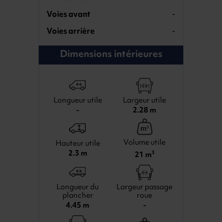
Voies avant
-
Voies arrière
-
Dimensions intérieures
Longueur utile
Largeur utile
-
2.28 m
Volume utile
Hauteur utile
2.3 m
21 m
3
Longueur du
Largeur passage
plancher
roue
4.45 m
-