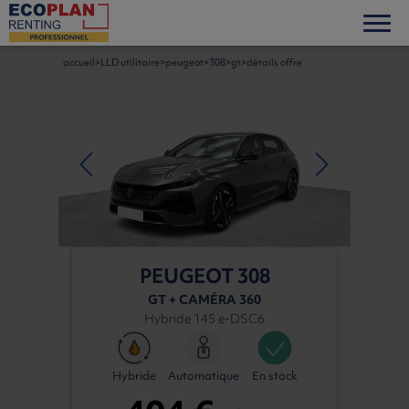
accueil
LLD utilitaire
peugeot
308
gt
détails offre
PEUGEOT 308
GT + CAMÉRA 360
Hybride 145 e-DSC6
Hybride
Automatique
En stock