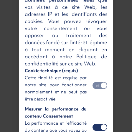
données personnelles telles que
Région parisienne
Livraison à domicile
vos visites à ce site Web, les
dès 59 €
dès 189 €
HT
HT
adresses IP et les identifiants des
cookies. Vous pouvez révoquer
Livraison en
Point Relais
partout en
France à partir de :
votre consentement ou vous
opposer au traitement des
données fondé sur l'intérêt légitime
dès 220 €
HT
à tout moment en cliquant en
accédant à notre Politique de
confidentialité sur ce site Web.
Bordeaux
Nantes
Cookie technique (requis)
Lille
Nice
Cette finalité est requise par
Lyon
Strasbourg
notre site pour fonctionner
Marseille
Toulouse
normalement et ne peut pas
être désactivée.
Nos services disponibles
Mesurer la performance du
contenu Consentement
La performance et l'efficacité
du contenu que vous voyez ou