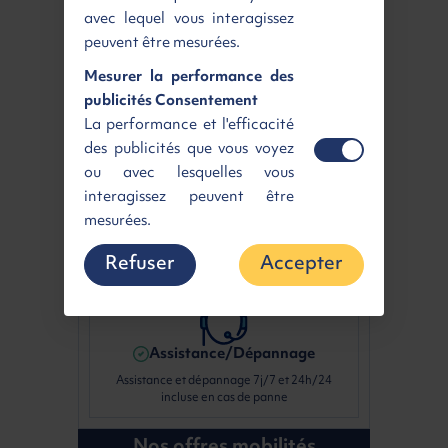
avec lequel vous interagissez
Entretien
peuvent être mesurées.
Profitez de la prise en charge des révisions et
du remplacement des pièces d'usure
Mesurer la performance des
publicités Consentement
La performance et l'efficacité
des publicités que vous voyez
ou avec lesquelles vous
Garantie intégrale
interagissez peuvent être
Roulez en toute tranquillité avec la garantie
mesurées.
constructeur étendue sur toute la durée
d'utilisation de votre véhicule
Refuser
Accepter
Assistance/Dépannage
Assistance et dépannage 7j/7 et 24h/24
incluse en cas de panne
Nos offres mobilités